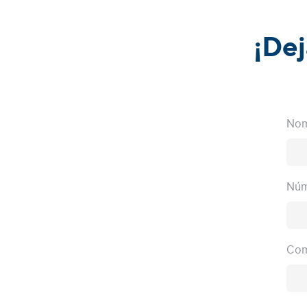
¡Dej
No
Núm
Com